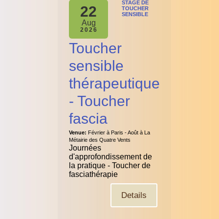
STAGE DE
22
TOUCHER
SENSIBLE
Aug
2026
Toucher
sensible
thérapeutique
- Toucher
fascia
Venue:
Février à Paris - Août à La
Métairie des Quatre Vents
Journées
d'approfondissement de
la pratique - Toucher de
fasciathérapie
Details