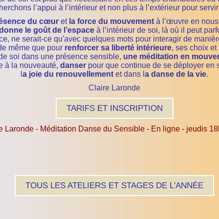
rchons l’appui à l’intérieur et non plus à l’extérieur pour servi
résence du cœur
et
la force du mouvement
à l’œuvre en nous
donne le goût de l’espace
à l’intérieur de soi, là où il peut par
e, ne serait-ce qu'avec quelques mots pour interagir de manière
s, de même que pour
renforcer sa liberté intérieure
, ses choix et
e de soi dans une présence sensible,
une méditation en mouve
re à la nouveauté,
danser
pour que continue de se déployer en 
l
a joie du renouvellement
et dans l
a danse de la vie
.
Claire Laronde
TARIFS ET INSCRIPTION
e Laronde - Méditation Danse du Sensible - En ligne - jeudis 1
TOUS LES ATELIERS ET STAGES DE L'ANNÉE