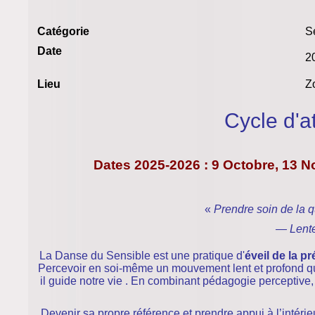
Catégorie
S
Date
2
Lieu
Z
Cycle d'a
Dates
2025-2026
: 9 Octobre, 13 
«
Prendre soin de la qu
— Lente
La Danse du Sensible est une pratique d'
éveil de la p
Percevoir en soi-même un mouvement lent et profond qu
il guide notre vie . En combinant pédagogie perceptive
Devenir sa propre référence et prendre appui à l’intéri