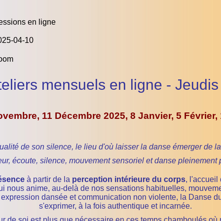
essions en ligne
025-04-10
oom
teliers mensuels en ligne - Jeudi
Novembre, 11 Décembre 2025, 8
Janvier, 5 Février,
alité de son silence, le lieu d'où laisser la danse émerger de l
ur, écoute, silence, mouvement sensoriel et danse pleinement p
résence
à partir de la
perception intérieure du corps
, l'accueil
i nous anime, au-delà de nos sensations habituelles, mouvement
, expression dansée et communication non violente, la Danse du
s'exprimer, à la fois authentique et incarnée.
eur de soi est plus que nécessaire en ces temps chamboulés où n