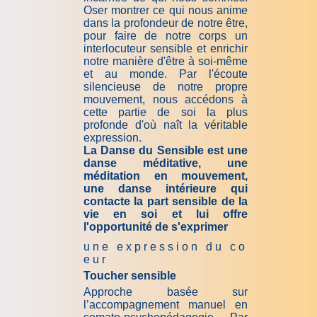
Oser montrer ce qui nous anime
dans la profondeur de notre être,
pour faire de notre corps un
interlocuteur sensible et en­ri­chir
notre manière d'être à soi-même
et au monde. Par l'écoute
silencieuse de notre propre
mouvement, nous accédons à
cette partie de soi la plus
profonde d'où naît la véritable
expression.
La Danse du Sensible est une
danse méditative, une
méditation en mouvement,
une danse intérieure qui
contacte la part sensible de la
vie en soi et lui offre
l'opportunité de s'exprimer
u n e e x p r e s s i o n d u c o
e u r
Toucher sensible
Approche basée sur
l’accompagnement manuel en