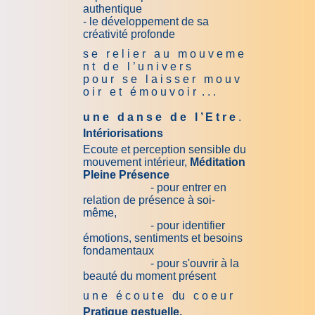
authentique
- le développement de sa
créativité profonde
s e r e l i e r a u m o u v e m e
n t d e l ’ u n i v e r s
p o u r s e l a i s s e r m o u v
o i r e t é m o u v o i r . . .
u n e d a n s e d e l ’ E t r e
.
Intériorisations
Ecoute et perception sensible du
mouvement intérieur,
Méditation
Pleine Présence
- pour entrer en
relation de présence à soi-
même,
- pour identifier
émotions, sentiments et besoins
fondamentaux
- pour s'ouvrir à la
beauté du moment présent
u n e é c o u t e du c o e u r
Pratique gestuelle,